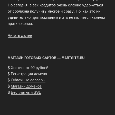
Но сегодня, в век кредитов очень сложно удержаться
от соблазна получить многое и сразу. Но, как это ни
удивительно, для компанмм и это не является камнем
преткновения.
Читать далее
«Преимущества
работы
в
компании»
МАГАЗИН ГОТОВЫХ САЙТОВ — MARTSITE.RU
$
Хостинг от 92 рублей
$
Регистрация домена
$
Облачные серверы
$
Магазин доменов
$
Бесплатный SSL