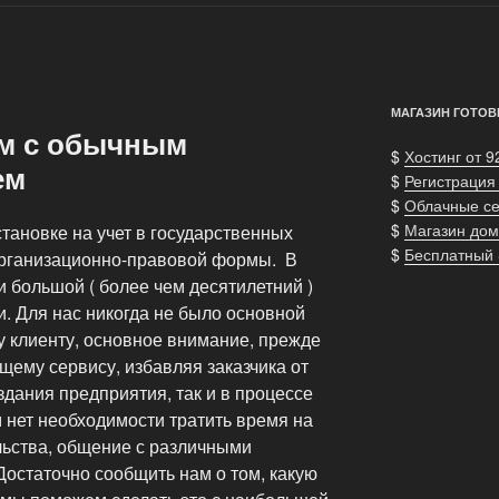
МАГАЗИН ГОТОВ
рм с обычным
$
Хостинг от 9
ем
$
Регистрация
$
Облачные с
$
Магазин дом
тановке на учет в государственных
$
Бесплатный
организационно-правовой формы. В
 большой ( более чем десятилетний )
и. Для нас никогда не было основной
у клиенту, основное внимание, прежде
щему сервису, избавляя заказчика от
здания предприятия, так и в процессе
 нет необходимости тратить время на
льства, общение с различными
остаточно сообщить нам о том, какую