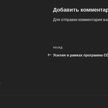
Добавить коммента
Для отправки комментария в
Навигация
Предыдущая
НАЗАД
по
запись:
Усилия в рамках программа C
записям
.