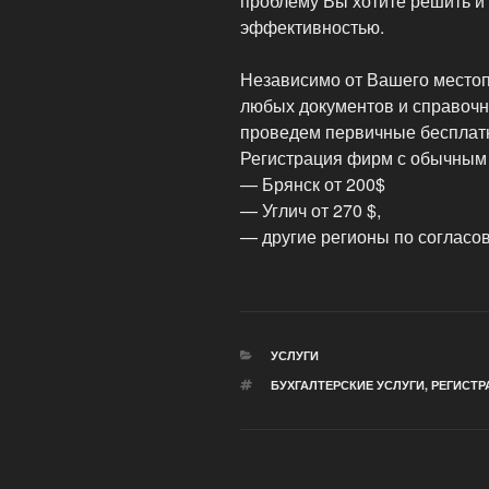
проблему Вы хотите решить и
эффективностью.
Независимо от Вашего местоп
любых документов и справоч
проведем первичные бесплатн
Регистрация фирм с обычным
— Брянск от 200$
— Углич от 270 $,
— другие регионы по согласо
РУБРИКИ
УСЛУГИ
МЕТКИ
БУХГАЛТЕРСКИЕ УСЛУГИ
,
РЕГИСТР