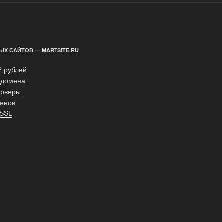
ЫХ САЙТОВ — MARTSITE.RU
2 рублей
 домена
ерверы
енов
 SSL